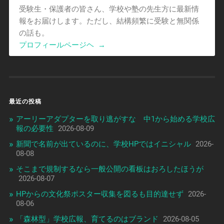
受験生・保護者の皆さん、学校や塾の先生方に最新情
報をお届けします。ただし、結構頻繁に受験と無関係
の話も。
プロフィールページヘ
→
最近の投稿
アーリーアダプターを取り逃がすな 中1から始める学校広
報の必要性
2026-08-09
新聞で名前が出ているのに、学校HPではイニシャル
2026-
08-08
そこまで規制するなら一般公開の看板はおろしたほうが
2026-08-07
HPからの文化祭ポスター収集を図るも目的達せず
2026-
08-06
「森林型」学校広報、育てるのはブランド
2026-08-05