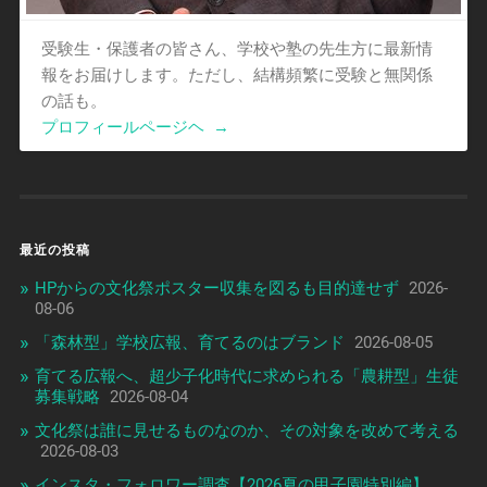
受験生・保護者の皆さん、学校や塾の先生方に最新情
報をお届けします。ただし、結構頻繁に受験と無関係
の話も。
プロフィールページヘ
→
最近の投稿
HPからの文化祭ポスター収集を図るも目的達せず
2026-
08-06
「森林型」学校広報、育てるのはブランド
2026-08-05
育てる広報へ、超少子化時代に求められる「農耕型」生徒
募集戦略
2026-08-04
文化祭は誰に見せるものなのか、その対象を改めて考える
2026-08-03
インスタ・フォロワー調査【2026夏の甲子園特別編】