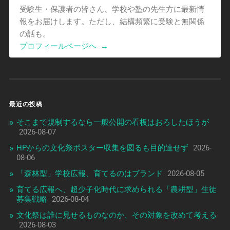
受験生・保護者の皆さん、学校や塾の先生方に最新情
報をお届けします。ただし、結構頻繁に受験と無関係
の話も。
プロフィールページヘ
→
最近の投稿
そこまで規制するなら一般公開の看板はおろしたほうが
2026-08-07
HPからの文化祭ポスター収集を図るも目的達せず
2026-
08-06
「森林型」学校広報、育てるのはブランド
2026-08-05
育てる広報へ、超少子化時代に求められる「農耕型」生徒
募集戦略
2026-08-04
文化祭は誰に見せるものなのか、その対象を改めて考える
2026-08-03