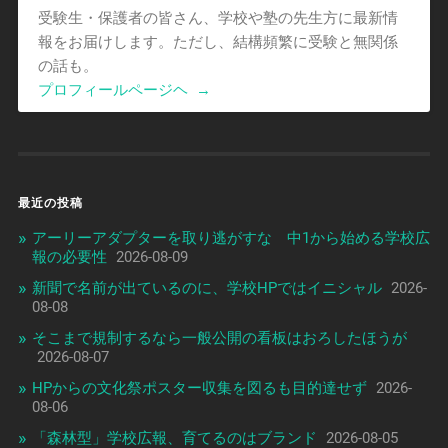
受験生・保護者の皆さん、学校や塾の先生方に最新情
報をお届けします。ただし、結構頻繁に受験と無関係
の話も。
プロフィールページヘ
→
最近の投稿
アーリーアダプターを取り逃がすな 中1から始める学校広
報の必要性
2026-08-09
新聞で名前が出ているのに、学校HPではイニシャル
2026-
08-08
そこまで規制するなら一般公開の看板はおろしたほうが
2026-08-07
HPからの文化祭ポスター収集を図るも目的達せず
2026-
08-06
「森林型」学校広報、育てるのはブランド
2026-08-05