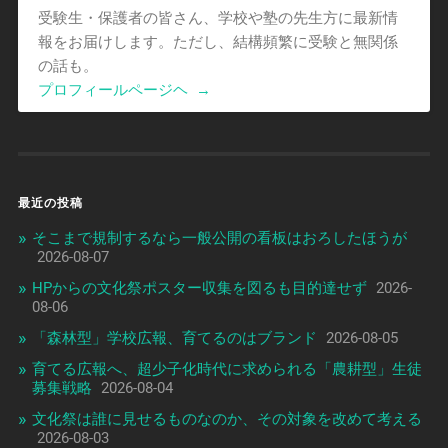
受験生・保護者の皆さん、学校や塾の先生方に最新情
報をお届けします。ただし、結構頻繁に受験と無関係
の話も。
プロフィールページヘ
→
最近の投稿
そこまで規制するなら一般公開の看板はおろしたほうが
2026-08-07
HPからの文化祭ポスター収集を図るも目的達せず
2026-
08-06
「森林型」学校広報、育てるのはブランド
2026-08-05
育てる広報へ、超少子化時代に求められる「農耕型」生徒
募集戦略
2026-08-04
文化祭は誰に見せるものなのか、その対象を改めて考える
2026-08-03