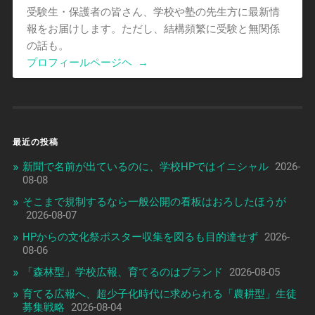
受験生・保護者の皆さん、学校や塾の先生方に最新情
報をお届けします。ただし、結構頻繁に受験と無関係
の話も。
プロフィールページヘ
→
最近の投稿
新聞で名前が出ているのに、学校HPではイニシャル
2026-
08-08
そこまで規制するなら一般公開の看板はおろしたほうが
2026-08-07
HPからの文化祭ポスター収集を図るも目的達せず
2026-
08-06
「森林型」学校広報、育てるのはブランド
2026-08-05
育てる広報へ、超少子化時代に求められる「農耕型」生徒
募集戦略
2026-08-04