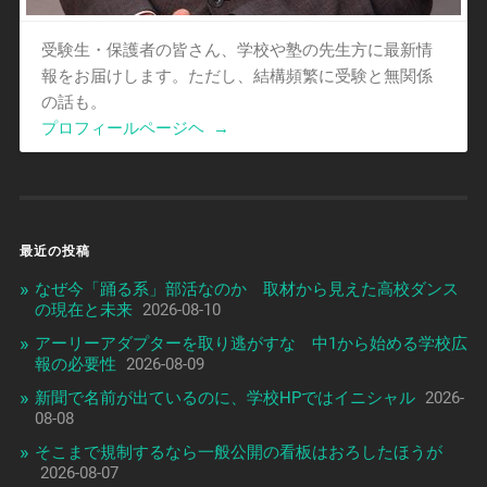
受験生・保護者の皆さん、学校や塾の先生方に最新情
報をお届けします。ただし、結構頻繁に受験と無関係
の話も。
プロフィールページヘ
→
最近の投稿
なぜ今「踊る系」部活なのか 取材から見えた高校ダンス
の現在と未来
2026-08-10
アーリーアダプターを取り逃がすな 中1から始める学校広
報の必要性
2026-08-09
新聞で名前が出ているのに、学校HPではイニシャル
2026-
08-08
そこまで規制するなら一般公開の看板はおろしたほうが
2026-08-07