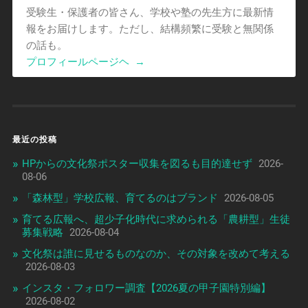
受験生・保護者の皆さん、学校や塾の先生方に最新情
報をお届けします。ただし、結構頻繁に受験と無関係
の話も。
プロフィールページヘ
→
最近の投稿
HPからの文化祭ポスター収集を図るも目的達せず
2026-
08-06
「森林型」学校広報、育てるのはブランド
2026-08-05
育てる広報へ、超少子化時代に求められる「農耕型」生徒
募集戦略
2026-08-04
文化祭は誰に見せるものなのか、その対象を改めて考える
2026-08-03
インスタ・フォロワー調査【2026夏の甲子園特別編】
2026-08-02