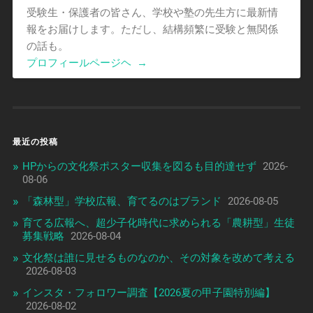
受験生・保護者の皆さん、学校や塾の先生方に最新情
報をお届けします。ただし、結構頻繁に受験と無関係
の話も。
プロフィールページヘ
→
最近の投稿
HPからの文化祭ポスター収集を図るも目的達せず
2026-
08-06
「森林型」学校広報、育てるのはブランド
2026-08-05
育てる広報へ、超少子化時代に求められる「農耕型」生徒
募集戦略
2026-08-04
文化祭は誰に見せるものなのか、その対象を改めて考える
2026-08-03
インスタ・フォロワー調査【2026夏の甲子園特別編】
2026-08-02