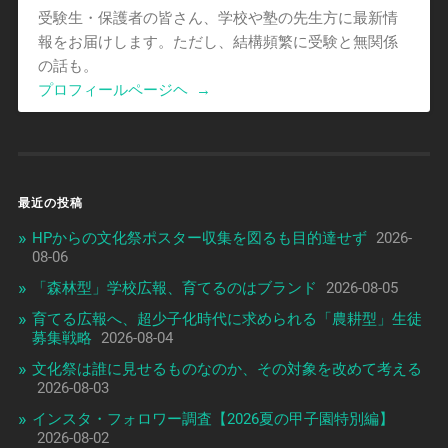
受験生・保護者の皆さん、学校や塾の先生方に最新情
報をお届けします。ただし、結構頻繁に受験と無関係
の話も。
プロフィールページヘ
→
最近の投稿
HPからの文化祭ポスター収集を図るも目的達せず
2026-
08-06
「森林型」学校広報、育てるのはブランド
2026-08-05
育てる広報へ、超少子化時代に求められる「農耕型」生徒
募集戦略
2026-08-04
文化祭は誰に見せるものなのか、その対象を改めて考える
2026-08-03
インスタ・フォロワー調査【2026夏の甲子園特別編】
2026-08-02