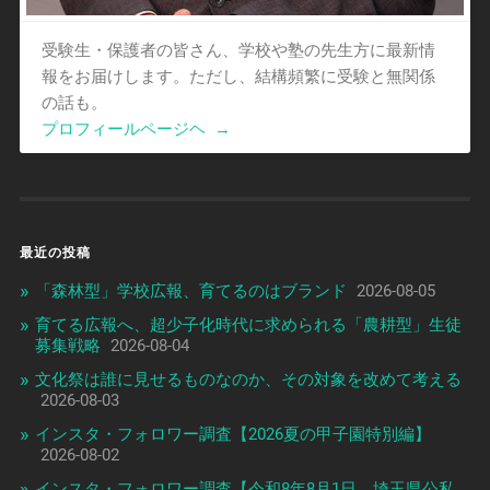
受験生・保護者の皆さん、学校や塾の先生方に最新情
報をお届けします。ただし、結構頻繁に受験と無関係
の話も。
プロフィールページヘ
→
最近の投稿
「森林型」学校広報、育てるのはブランド
2026-08-05
育てる広報へ、超少子化時代に求められる「農耕型」生徒
募集戦略
2026-08-04
文化祭は誰に見せるものなのか、その対象を改めて考える
2026-08-03
インスタ・フォロワー調査【2026夏の甲子園特別編】
2026-08-02
インスタ・フォロワー調査【令和8年8月1日 埼玉県公私