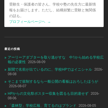
受験生・保護者の皆さん、学校や塾の先生方に最新情
報をお届けします。ただし、結構頻繁に受験と無関係
の話も。
プロフィールページヘ
→
最近の投稿
アーリーアダプターを取り逃がすな 中1から始める学校広
報の必要性
2026-08-09
新聞で名前が出ているのに、学校HPではイニシャル
2026-
08-08
そこまで規制するなら一般公開の看板はおろしたほうが
2026-08-07
HPからの文化祭ポスター収集を図るも目的達せず
2026-
08-06
「森林型」学校広報、育てるのはブランド
2026-08-05