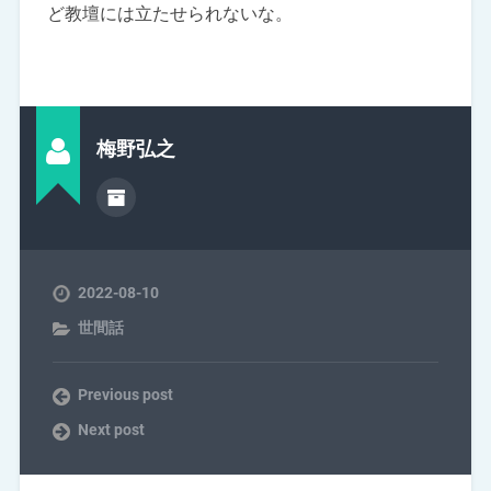
ど教壇には立たせられないな。
梅野弘之
2022-08-10
世間話
Previous post
Next post