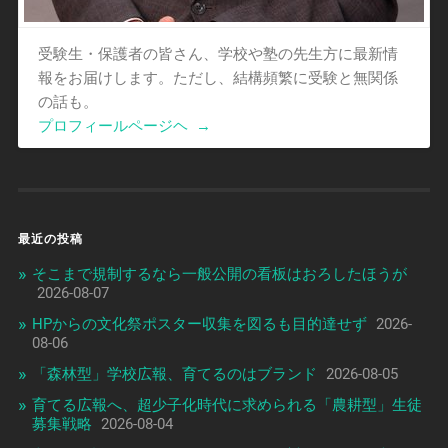
受験生・保護者の皆さん、学校や塾の先生方に最新情
報をお届けします。ただし、結構頻繁に受験と無関係
の話も。
プロフィールページヘ
→
最近の投稿
そこまで規制するなら一般公開の看板はおろしたほうが
2026-08-07
HPからの文化祭ポスター収集を図るも目的達せず
2026-
08-06
「森林型」学校広報、育てるのはブランド
2026-08-05
育てる広報へ、超少子化時代に求められる「農耕型」生徒
募集戦略
2026-08-04