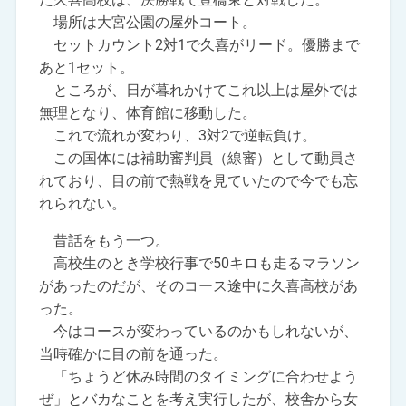
場所は大宮公園の屋外コート。
セットカウント2対1で久喜がリード。優勝まで
あと1セット。
ところが、日が暮れかけてこれ以上は屋外では
無理となり、体育館に移動した。
これで流れが変わり、3対2で逆転負け。
この国体には補助審判員（線審）として動員さ
れており、目の前で熱戦を見ていたので今でも忘
れられない。
昔話をもう一つ。
高校生のとき学校行事で50キロも走るマラソン
があったのだが、そのコース途中に久喜高校があ
った。
今はコースが変わっているのかもしれないが、
当時確かに目の前を通った。
「ちょうど休み時間のタイミングに合わせよう
ぜ」とバカなことを考え実行したが、校舎から女