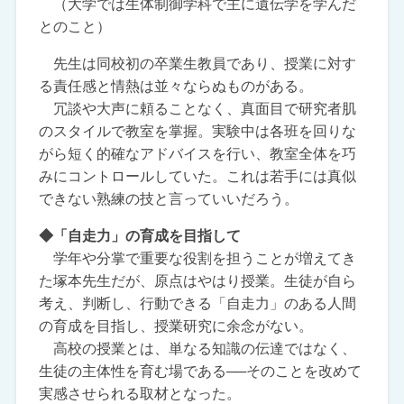
（大学では生体制御学科で主に遺伝学を学んだ
とのこと）
先生は同校初の卒業生教員であり、授業に対す
る責任感と情熱は並々ならぬものがある。
冗談や大声に頼ることなく、真面目で研究者肌
のスタイルで教室を掌握。実験中は各班を回りな
がら短く的確なアドバイスを行い、教室全体を巧
みにコントロールしていた。これは若手には真似
できない熟練の技と言っていいだろう。
◆「自走力」の育成を目指して
学年や分掌で重要な役割を担うことが増えてき
た塚本先生だが、原点はやはり授業。生徒が自ら
考え、判断し、行動できる「自走力」のある人間
の育成を目指し、授業研究に余念がない。
高校の授業とは、単なる知識の伝達ではなく、
生徒の主体性を育む場である──そのことを改めて
実感させられる取材となった。