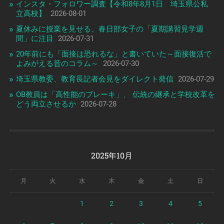
インスタ・フォロワー調査【令和8年8月1日 埼玉県公私
立高校】
2026-08-01
夏休みに授業を見せる、春日部女子の「夏期講習見学週
間」に注目
2026-07-31
20年前にも「面接は恐れるな」と書いていた～面接復活で
よみがえる昔のコラム～
2026-07-30
埼玉県教委、教育長記者会見をダイレクト発信
2026-07-29
OB教員は「高性能のブレーキ」、 伝統の継承と学校改革を
どう両立させるか
2026-07-28
2025年10月
月
火
水
木
金
土
日
1
2
3
4
5