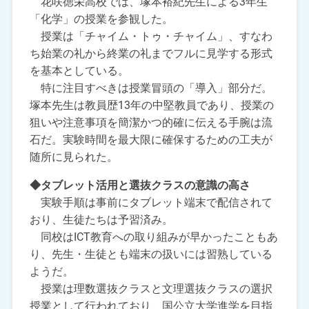
花咲徳栄高校では、塚本裕紀先生による3年生
「化学」の授業を参観した。
授業は「チャイム・トゥ・チャイム」、すなわ
ち始業の礼から終業の礼までフルに見学する形式
を基本としている。
特に注目すべきは授業冒頭の「導入」部分だ。
塚本先生は教員歴13年の中堅教員であり、授業の
狙いや注意事項を簡潔かつ的確に伝える手腕は流
石だ。実験時間を最大限に確保するための工夫が
随所に見られた。
◆タブレット活用と選抜クラスの意識の高さ
実験手順は事前にタブレット端末で配信されて
おり、生徒たちは予習済み。
同校はICT教育への取り組みが早かったこともあ
り、先生・生徒とも端末の扱いには習熟している
ようだ。
授業は理数選抜クラスと文理選抜クラスの選択
授業として行われており、国公立大学進学を目指