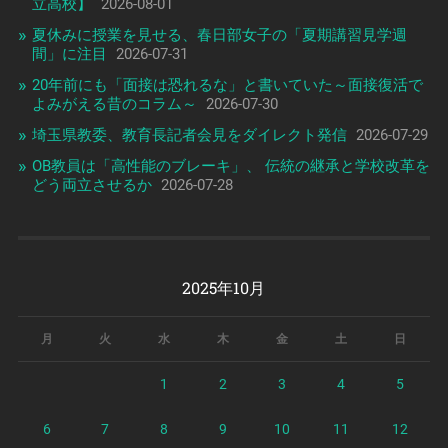
立高校】
2026-08-01
夏休みに授業を見せる、春日部女子の「夏期講習見学週
間」に注目
2026-07-31
20年前にも「面接は恐れるな」と書いていた～面接復活で
よみがえる昔のコラム～
2026-07-30
埼玉県教委、教育長記者会見をダイレクト発信
2026-07-29
OB教員は「高性能のブレーキ」、 伝統の継承と学校改革を
どう両立させるか
2026-07-28
2025年10月
月
火
水
木
金
土
日
1
2
3
4
5
6
7
8
9
10
11
12