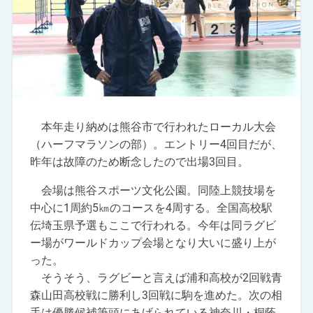
本年走り納めは熊谷市で行われたローカル大会
（ハーフマラソンの部）。エントリー4回目だが、
昨年は故障のため断念したので出場3回目。
会場は熊谷スポーツ文化公園。同陸上競技場を
中心に1周約5㎞のコースを4周する。全国高校駅
伝埼玉県予選もここで行われる。今年は同ラグビ
ー場がワールドカップ会場となり大いに盛り上が
った。
そうそう、ラグビーと言えば浦和高校が2回戦青
森山田高校戦に勝利し3回戦に駒を進めた。次の相
手は優勝候補筆頭にあげられている神奈川・桐蔭