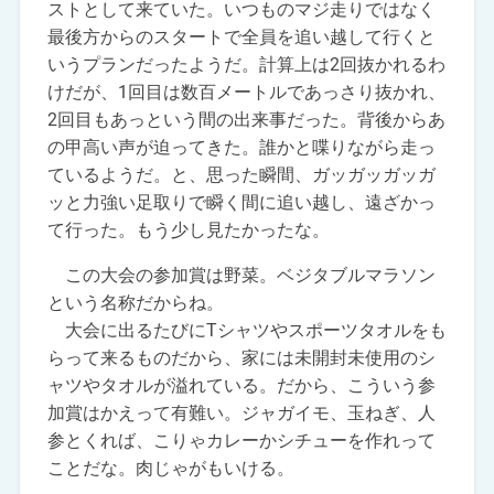
ストとして来ていた。いつものマジ走りではなく
最後方からのスタートで全員を追い越して行くと
いうプランだったようだ。計算上は2回抜かれるわ
けだが、1回目は数百メートルであっさり抜かれ、
2回目もあっという間の出来事だった。背後からあ
の甲高い声が迫ってきた。誰かと喋りながら走っ
ているようだ。と、思った瞬間、ガッガッガッガ
ッと力強い足取りで瞬く間に追い越し、遠ざかっ
て行った。もう少し見たかったな。
この大会の参加賞は野菜。ベジタブルマラソン
という名称だからね。
大会に出るたびにTシャツやスポーツタオルをも
らって来るものだから、家には未開封未使用のシ
ャツやタオルが溢れている。だから、こういう参
加賞はかえって有難い。ジャガイモ、玉ねぎ、人
参とくれば、こりゃカレーかシチューを作れって
ことだな。肉じゃがもいける。