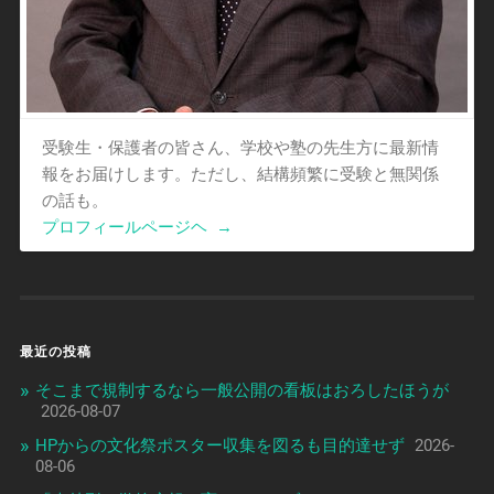
受験生・保護者の皆さん、学校や塾の先生方に最新情
報をお届けします。ただし、結構頻繁に受験と無関係
の話も。
プロフィールページヘ
→
最近の投稿
そこまで規制するなら一般公開の看板はおろしたほうが
2026-08-07
HPからの文化祭ポスター収集を図るも目的達せず
2026-
08-06