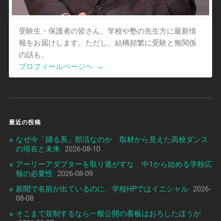
受験生・保護者の皆さん、学校や塾の先生方に最新情
報をお届けします。ただし、結構頻繁に受験と無関係
の話も。
プロフィールページヘ
→
最近の投稿
なぜ今「踊る系」部活なのか 取材から見えた高校ダンス
の現在と未来
2026-08-10
アーリーアダプターを取り逃がすな 中1から始める学校広
報の必要性
2026-08-09
新聞で名前が出ているのに、学校HPではイニシャル
2026-
08-08
そこまで規制するなら一般公開の看板はおろしたほうが