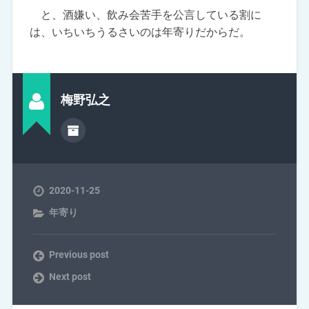
と、酒嫌い、飲み会苦手を公言している割に
は、いちいちうるさいのは年寄りだからだ。
梅野弘之
2020-11-25
年寄り
Previous post
Next post