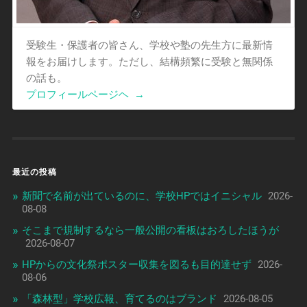
受験生・保護者の皆さん、学校や塾の先生方に最新情
報をお届けします。ただし、結構頻繁に受験と無関係
の話も。
プロフィールページヘ
→
最近の投稿
新聞で名前が出ているのに、学校HPではイニシャル
2026-
08-08
そこまで規制するなら一般公開の看板はおろしたほうが
2026-08-07
HPからの文化祭ポスター収集を図るも目的達せず
2026-
08-06
「森林型」学校広報、育てるのはブランド
2026-08-05