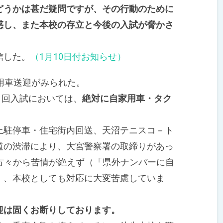
どうかは甚だ疑問ですが、その行動のために
惑し、また本校の存立と今後の入試が脅かさ
」
信した。
（1月10日付お知らせ）
用車送迎がみられた。
第２回入試においては、
絶対に自家用車・タク
駐停車・住宅街内回送、天沼テニスコ－ト
道の渋滞により、大宮警察署の取締りがあっ
の方々から苦情が絶えず（「県外ナンバーに自
）、本校としても対応に大変苦慮していま
迎は固くお断りしております。