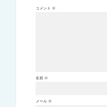
コメント
※
名前
※
メール
※