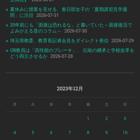
夏休みに授業を見せる、春日部女子の「夏期講習見学週
間」に注目
2026-07-31
20年前にも「面接は恐れるな」と書いていた～面接復活で
よみがえる昔のコラム～
2026-07-30
埼玉県教委、教育長記者会見をダイレクト発信
2026-07-29
OB教員は「高性能のブレーキ」、 伝統の継承と学校改革を
どう両立させるか
2026-07-28
2023年12月
月
火
水
木
金
土
日
1
2
3
4
5
6
7
8
9
10