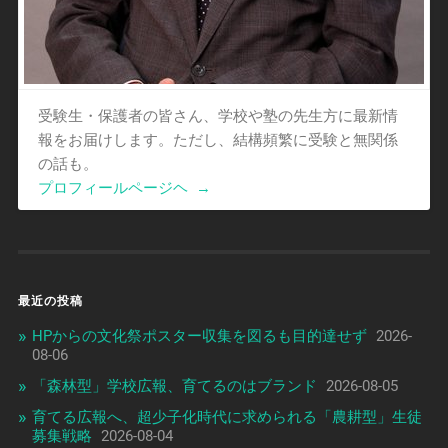
受験生・保護者の皆さん、学校や塾の先生方に最新情
報をお届けします。ただし、結構頻繁に受験と無関係
の話も。
プロフィールページヘ
→
最近の投稿
HPからの文化祭ポスター収集を図るも目的達せず
2026-
08-06
「森林型」学校広報、育てるのはブランド
2026-08-05
育てる広報へ、超少子化時代に求められる「農耕型」生徒
募集戦略
2026-08-04