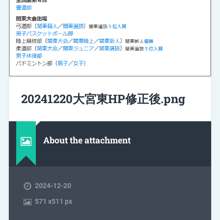
20241220大宮東HP修正後.png
About the attachment
2024-12-20
571
x
511 px