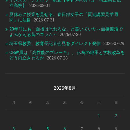
インスタ・フォロワー調査【令和8年8月1日 埼玉県公私
立高校】
2026-08-01
夏休みに授業を見せる、春日部女子の「夏期講習見学週
間」に注目
2026-07-31
20年前にも「面接は恐れるな」と書いていた～面接復活で
よみがえる昔のコラム～
2026-07-30
埼玉県教委、教育長記者会見をダイレクト発信
2026-07-29
OB教員は「高性能のブレーキ」、 伝統の継承と学校改革を
どう両立させるか
2026-07-28
2026年8月
月
火
水
木
金
土
日
1
2
3
4
5
6
7
8
9