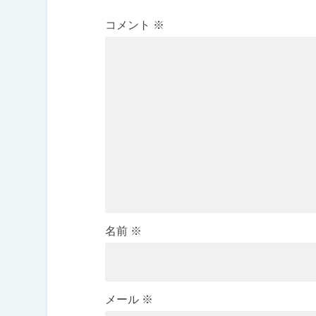
コメント
※
名前
※
メール
※