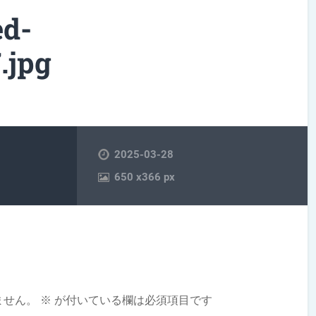
ed-
.jpg
2025-03-28
650
x
366 px
ません。
※
が付いている欄は必須項目です