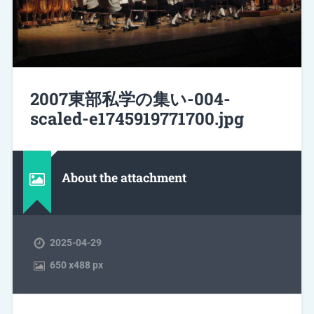
2007東部私学の集い-004-
scaled-e1745919771700.jpg
About the attachment
2025-04-29
650
x
488 px