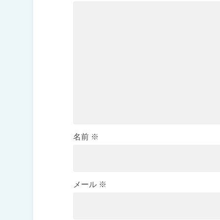
名前
※
メール
※