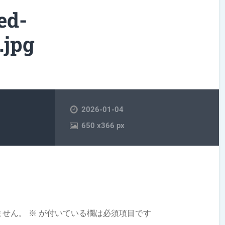
ed-
.jpg
2026-01-04
650
x
366 px
ません。
※
が付いている欄は必須項目です