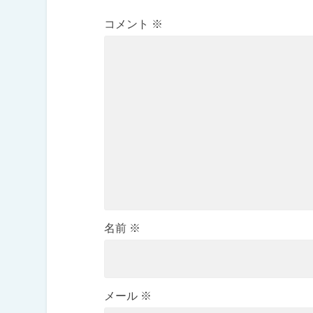
コメント
※
名前
※
メール
※