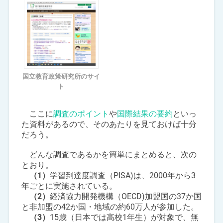
国立教育政策研究所のサイ
ト
ここに
調査のポイント
や
国際結果の要約
といっ
た資料があるので、そのあたりを見ておけば十分
だろう。
どんな調査であるかを簡単にまとめると、次の
とおり。
（1）
学習到達度調査（PISA)は、2000年から3
年ごとに実施されている。
（2）
経済協力開発機構（OECD)加盟国の37か国
と非加盟の42か国・地域の約60万人が参加した。
（3）
15歳（日本では高校1年生）が対象で、無