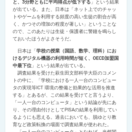
と、3分野ともに平均得点が低下する
」という結果
が出ている。また、日本は「ネット上でのチャッ
トやゲームを利用する頻度の高い生徒の割合が高
く、かつその増加の程度が著しい」ということな
ので、このあたりは生徒・保護者に警鐘を鳴らし
ておいたほうがよさそうだ。
日本は「
学校の授業（国語、数学、理科）にお
けるデジタル機器の利用時間が短く、OECD加盟国
中最下位
」という結果が出ている。
調査結果を受けた萩生田文部科学大臣のコメン
トの中に、「学校における一人一台のコンピュー
タの実現等ICT 環境の整備と効果的な活用を推進
する」とあるが、この結果を受けてと言うより、
「一人一台のコンピュータ」という結論が先にあ
り、その理由付けとしてPISAの結果を利用してい
るようにも思える。過去においても、脱ゆとり教
育など政策転換の場面で調査結果が使われた。
「一人一台のコンピュータ」となれば、当然関