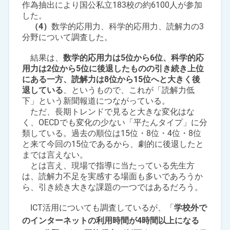
作為抽出により国公私立183校の約6100人が参加
した。
（4）
数学的応用力、科学的応用力、読解力の3
分野について調査した。
結果は、
数学的応用力は5位から6位、科学的応
用力は2位から5位に後退したものの引き続き上位
にある一方、読解力は8位から15位へと大きく後
退している
、というもので、これが「読解力低
下」という新聞報道につながっている。
ただ、長期トレンドで見ると大きな変化はな
く、OECDでも変化の少ない「平たんタイプ」に分
類している。過去の順位は15位・8位・4位・8位
と来て今回の15位であるから、劇的に後退したと
までは言えない。
とは言え、現場で指導に当たっている先生方
は、読解力不足を実感する場面も多いであろうか
ら、引き続き大きな課題の一つではあるだろう。
ICT活用についても調査しているが、「
学校外で
のインターネットの利用時間が4時間以上になる