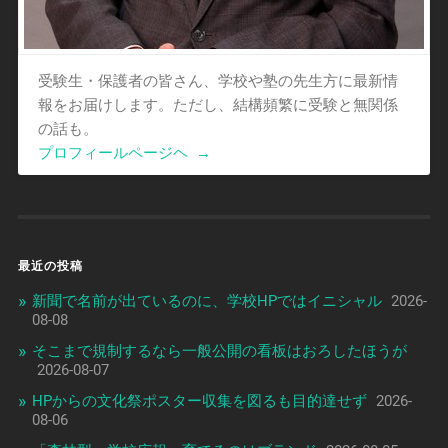
受験生・保護者の皆さん、学校や塾の先生方に最新情
報をお届けします。ただし、結構頻繁に受験と無関係
の話も。
プロフィールページヘ
→
最近の投稿
新聞で名前が出ているのに、学校HPではイニシャル
2026-
08-08
そこまで規制するなら一般公開の看板はおろしたほうが
2026-08-07
HPからの文化祭ポスター収集を図るも目的達せず
2026-
08-06