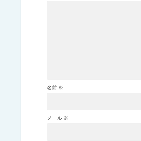
名前
※
メール
※