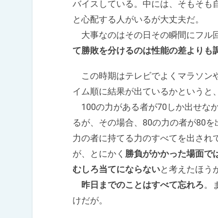
バイスしている。中には、そもそも
と心配する人がいるが大丈夫だ。
大事なのはその日その瞬間にフル回
て勝敗を分けるのは性能の差よりも
この時期はテレビでよくマラソンや
イム順に結果が出ているかというと
100の力がある者が70しか出せな
るが、その場合、80の力の者が80を
力の者に持てる力のすべてを出され
が、とにかく
勝負がかかった場面で
むしろ当てにならない
と考えたほう
昨日までのことはすべて忘れろ
。
けだが。