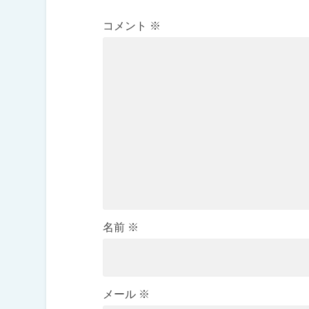
コメント
※
名前
※
メール
※