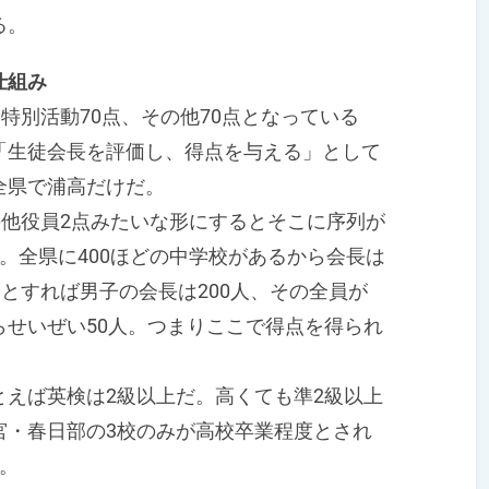
る。
仕組み
特別活動70点、その他70点となっている
「生徒会長を評価し、得点を与える」として
全県で浦高だけだ。
の他役員2点みたいな形にするとそこに序列が
。全県に400ほどの中学校があるから会長は
子とすれば男子の会長は200人、その全員が
せいぜい50人。つまりここで得点を得られ
えば英検は2級以上だ。高くても準2級以上
宮・春日部の3校のみが高校卒業程度とされ
。