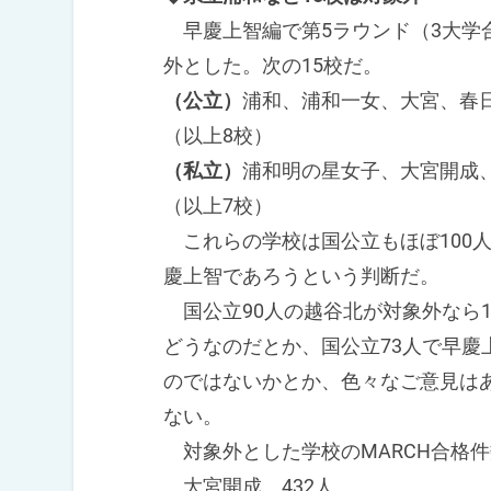
早慶上智編で第5ラウンド（3大学
外とした。次の15校だ。
（公立）
浦和、浦和一女、大宮、春
（以上8校）
（私立）
浦和明の星女子、大宮開成
（以上7校）
これらの学校は国公立もほぼ100
慶上智であろうという判断だ。
国公立90人の越谷北が対象外なら13
どうなのだとか、国公立73人で早慶
のではないかとか、色々なご意見は
ない。
対象外とした学校のMARCH合格
大宮開成 432人