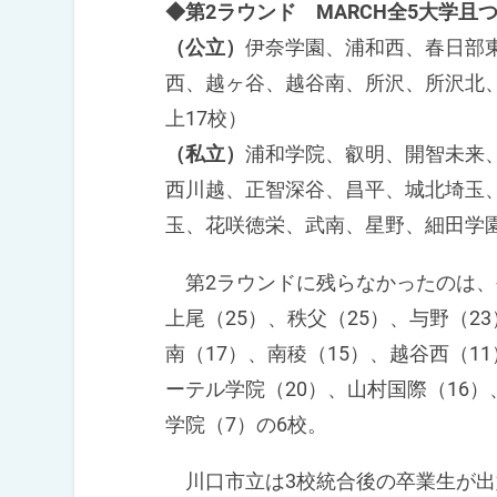
◆第2ラウンド MARCH全5大学且
（公立）
伊奈学園、浦和西、春日部
西、越ヶ谷、越谷南、所沢、所沢北
上17校）
（私立）
浦和学院、叡明、開智未来
西川越、正智深谷、昌平、城北埼玉
玉、花咲徳栄、武南、星野、細田学園
第2ラウンドに残らなかったのは、公
上尾（25）、秩父（25）、与野（2
南（17）、南稜（15）、越谷西（1
ーテル学院（20）、山村国際（16）
学院（7）の6校。
川口市立は3校統合後の卒業生が出