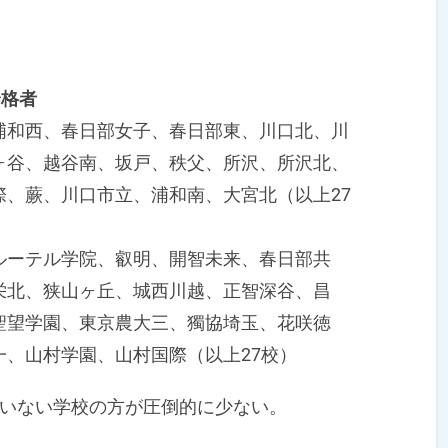
。
合格者
浦和西、春日部女子、春日部東、川口北、川
ヶ谷、越谷南、坂戸、秩父、所沢、所沢北、
、蕨、川口市立、浦和南、大宮北（以上27
ルーテル学院、叡明、開智未来、春日部共
栄北、狭山ヶ丘、城西川越、正智深谷、昌
聖望学園、東京農大三、獨協埼玉、花咲徳
、山村学園、山村国際（以上27校）
いない学校の方が圧倒的に少ない。