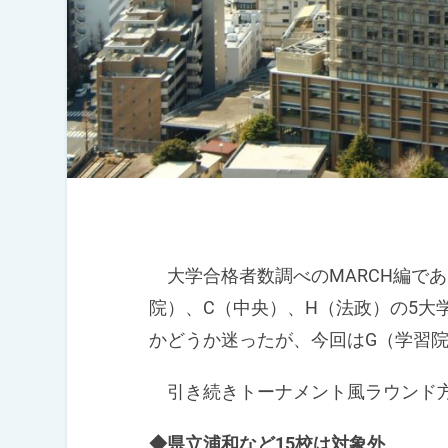
大学合格者数調べのMARCH編であ
院）、C（中央）、H（法政）の5大学
かどうか迷ったが、今回はG（学習
引き続きトーナメント風ラウンド方
◆県立浦和など15校は対象外