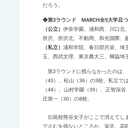
だろう。
◆第3ラウンド MARCH全5大学且
（公立）
伊奈学園、浦和西、川口北
所沢、所沢北、不動岡、和光国際、蕨
（私立）
浦和学院、春日部共栄、埼
玉、西武文理、東京農大三、獨協埼玉
第3ラウンドに残らなかったのは、
（43）、松山（36）の3校、私立で
（44）、山村学園（39）、正智深谷
庄第一（30）の8校。
伝統校熊谷女子がここで消えてしま
で止むを得ないところか。栄北、花