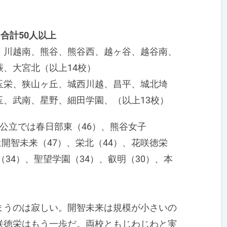
つ合計50人以上
、川越南、熊谷、熊谷西、越ヶ谷、越谷南、
、大宮北（以上14校）
玉栄、狭山ヶ丘、城西川越、昌平、城北埼
、武南、星野、細田学園、（以上13校）
公立では春日部東（46）、熊谷女子
は開智未来（47）、栄北（44）、花咲徳栄
（34）、聖望学園（34）、叡明（30）、本
うのは寂しい。開智未来は規模が小さいの
咲徳栄はもう一歩だ。両校ともじわじわと実