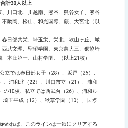
つ合計30人以上
東、川口北、川越南、熊谷、熊谷女子、熊谷
、不動岡、松山、和光国際、蕨、大宮北（以
、春日部共栄、埼玉栄、栄北、狭山ヶ丘、城
、西武文理、聖望学園、東京農大三、獨協埼
、本庄第一、山村学園、（以上21校）
立では春日部女子（28）、坂戸（26）、
3）、浦和北（22）、川口市立（21）、浦和
1）の10校、私立では西武台（26）、浦和ル
、埼玉平成（13）、秋草学園（10）、国際
始めれば、このラインは一気にクリアする