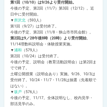
第1回（10/10）は9/26より受付開始。
今後の予定、第2回（11/7）第3回（12/12）。近
日中に受付開始。
▼
所沢北
（593人）
第1回（9/27）は受付終了。
今後の予定、第2回（11/8・狭山市市民会館）。
第2回は9／28午後8時（20時）より受付開始
。
11/14理数科説明会・体験授業実施。
▼
浦和
（579人）
第2回（10/24）は受付終了。
今後の予定、説明会（教育活動説明会）は第2回ま
でで終了。
土曜公開授業（説明会あり）実施。9/26、10/3は
受付終了。10/24・11/7・11/28は抽選（先着順で
はない）。
▼
坂戸
（576人）
今後の予定、11/17。全体説明なし、校内見学・
部活見学のみ。