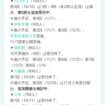
▼
川口市立
（1053人）
第3回（10/10）は1部～4部（各250人定員）は満
席。
第5部を追加受付中
。
今後の予定、第4回（11/1）。
▼
伊奈学園
（920人）
今後の予定、第2回（11/7）第3回（12/5）。
学系別体験入学
実施。
11/7授業公開実施。
▼
浦和西
（862人）
10月実施分（3回）は受付終了。
今後の予定、第5回（11/7）第6回（11/21）第7回
（12/5）第8回（1/9）。
▼
川越南
（839人）
第1回（10/24）は受付終了。
今後の予定、第2回（12/25）は11月上旬受付開
始。
追加開催を検討中
。
▼
上尾
（704人）
第1回（10/11）は受付終了。