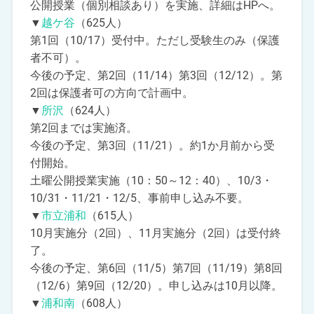
公開授業（個別相談あり）を実施、詳細はHPへ。
▼
越ケ谷
（625人）
第1回（10/17）受付中。ただし受験生のみ（保護
者不可）。
今後の予定、第2回（11/14）第3回（12/12）。第
2回は保護者可の方向で計画中。
▼
所沢
（624人）
第2回までは実施済。
今後の予定、第3回（11/21）。約1か月前から受
付開始。
土曜公開授業実施（10：50～12：40）、10/3・
10/31・11/21・12/5、事前申し込み不要。
▼
市立浦和
（615人）
10月実施分（2回）、11月実施分（2回）は受付終
了。
今後の予定、第6回（11/5）第7回（11/19）第8回
（12/6）第9回（12/20）。申し込みは10月以降。
▼
浦和南
（608人）