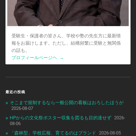
受験生・保護者の皆さん、学校や塾の先生方に最新情
報をお届けします。ただし、結構頻繁に受験と無関係
の話も。
プロフィールページヘ
→
最近の投稿
そこまで規制するなら一般公開の看板はおろしたほうが
2026-08-07
HPからの文化祭ポスター収集を図るも目的達せず
2026-
08-06
「森林型」学校広報、育てるのはブランド
2026-08-05