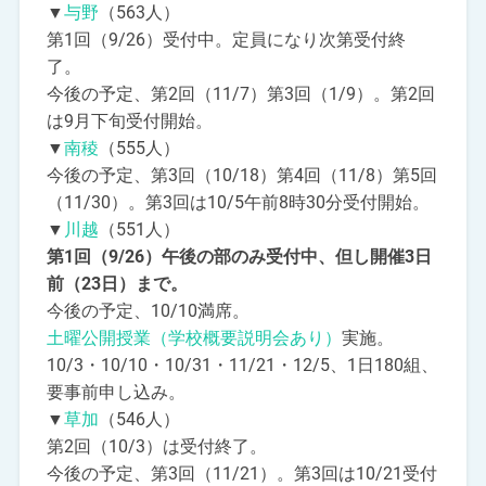
▼
与野
（563人）
第1回（9/26）受付中。定員になり次第受付終
了。
今後の予定、第2回（11/7）第3回（1/9）。第2回
は9月下旬受付開始。
▼
南稜
（555人）
今後の予定、第3回（10/18）第4回（11/8）第5回
（11/30）。第3回は10/5午前8時30分受付開始。
▼
川越
（551人）
第1回（9/26）午後の部のみ受付中、但し開催3日
前（23日）まで。
今後の予定、10/10満席。
土曜公開授業（学校概要説明会あり）
実施。
10/3・10/10・10/31・11/21・12/5、1日180組、
要事前申し込み。
▼
草加
（546人）
第2回（10/3）は受付終了。
今後の予定、第3回（11/21）。第3回は10/21受付