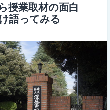
ら授業取材の面白
け語ってみる