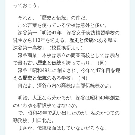
っておこう。
それと、「歴史と伝統」の件だ。
この言葉を使っている学校は意外と多い。
深谷第一「明治41年 深谷女子実践補習学校の
誕生から113年を迎える、
歴史と伝統
のある県立
深谷第一高校」（校長挨拶より）
深谷商業「本校は県立の商業高校としては県内
で最も古い
歴史と伝統
を誇っており」（同）
深谷「昭和49年に創立され、今年で47年目を迎
える
歴史と伝統
のある学校」（同）
何だよ、深谷市内の高校は全部伝統校かよ。
明治、大正なら分かるが、深谷は昭和49年創立
のいわゆる新設校ではないか。
で、昭和49年で思い出したのが、私のかつての
勤務校、川口北だ。
まさか、伝統校面はしていないだろうな。