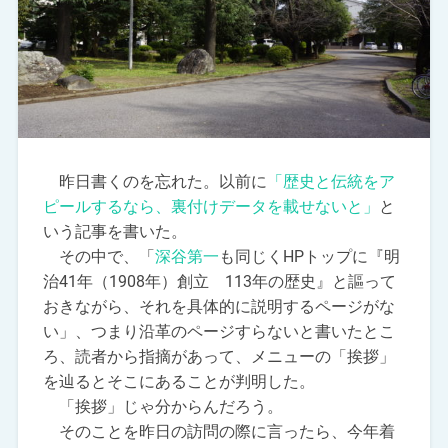
昨日書くのを忘れた。以前に
「歴史と伝統をア
ピールするなら、裏付けデータを載せないと」
と
いう記事を書いた。
その中で、「
深谷第一
も同じくHPトップに『明
治41年（1908年）創立 113年の歴史』と謳って
おきながら、それを具体的に説明するページがな
い」、つまり沿革のページすらないと書いたとこ
ろ、読者から指摘があって、メニューの「挨拶」
を辿るとそこにあることが判明した。
「挨拶」じゃ分からんだろう。
そのことを昨日の訪問の際に言ったら、今年着