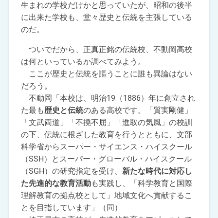
生まれの学校だけかと思っていたが、昭和の後半
に出来た学校も、堂々歴史と伝統を主張している
のだ。
ついでだから、正真正銘の伝統校、不動岡高校
は何といっているか調べてみよう。
ここが歴史と伝統を謳うことに誰も異論はない
だろう。
不動岡「本校は、明治19（1886）年に創立され
た最も
歴史と伝統
のある高校です。「質実剛健」
「文武両道」「不撓不屈」「進取の気風」の校訓
の下、伝統に根ざした教育を行うとともに、文部
科学省からスーパー・サイエンス・ハイスクール
（SSH）とスーパー・グローバル・ハイスクール
（SGH）の研究指定を受け、
新たな時代に対応し
た先進的な教育活動
も実践し、「科学教育と国際
理解教育の拠点校として」地域文化へ貢献するこ
とを目指しています」（同）