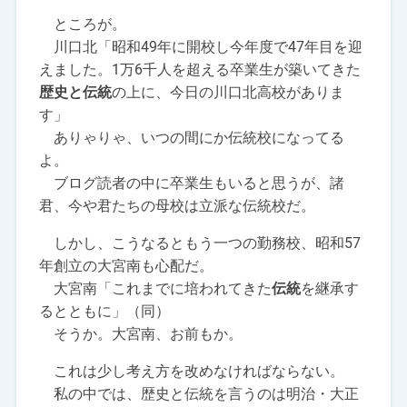
ところが。
川口北「昭和49年に開校し今年度で47年目を迎
えました。1万6千人を超える卒業生が築いてきた
歴史と伝統
の上に、今日の川口北高校がありま
す」
ありゃりゃ、いつの間にか伝統校になってる
よ。
ブログ読者の中に卒業生もいると思うが、諸
君、今や君たちの母校は立派な伝統校だ。
しかし、こうなるともう一つの勤務校、昭和57
年創立の大宮南も心配だ。
大宮南「これまでに培われてきた
伝統
を継承す
るとともに」（同）
そうか。大宮南、お前もか。
これは少し考え方を改めなければならない。
私の中では、歴史と伝統を言うのは明治・大正