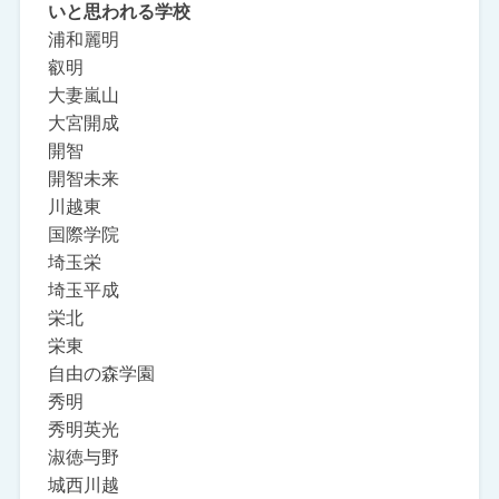
いと思われる学校
浦和麗明
叡明
大妻嵐山
大宮開成
開智
開智未来
川越東
国際学院
埼玉栄
埼玉平成
栄北
栄東
自由の森学園
秀明
秀明英光
淑徳与野
城西川越