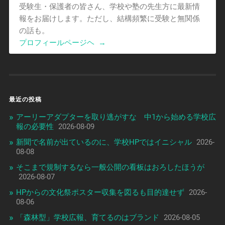
受験生・保護者の皆さん、学校や塾の先生方に最新情
報をお届けします。ただし、結構頻繁に受験と無関係
の話も。
プロフィールページヘ
→
最近の投稿
アーリーアダプターを取り逃がすな 中1から始める学校広
報の必要性
2026-08-09
新聞で名前が出ているのに、学校HPではイニシャル
2026-
08-08
そこまで規制するなら一般公開の看板はおろしたほうが
2026-08-07
HPからの文化祭ポスター収集を図るも目的達せず
2026-
08-06
「森林型」学校広報、育てるのはブランド
2026-08-05