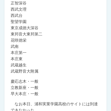
正智深谷
西武文理
西武台
聖望学園
東京成徳大深谷
東邦音大東邦第二
花咲徳栄
武南
本庄第一
本庄東
武蔵越生
武蔵野音大附属
慶応志木・一般
立教新座・一般
早大本庄・一般
なお本日、浦和実業学園高校のサイトには到達
できなかった。