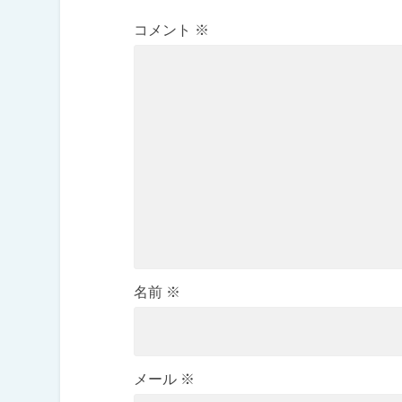
コメント
※
名前
※
メール
※