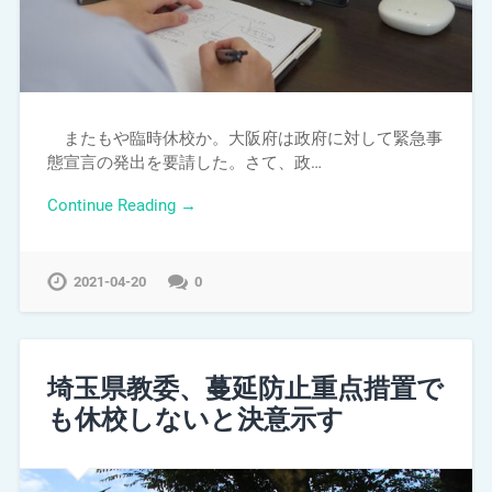
またもや臨時休校か。大阪府は政府に対して緊急事
態宣言の発出を要請した。さて、政…
Continue Reading →
2021-04-20
0
埼玉県教委、蔓延防止重点措置で
も休校しないと決意示す