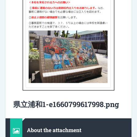
県立浦和1-e1660799617998.png
About the attachment