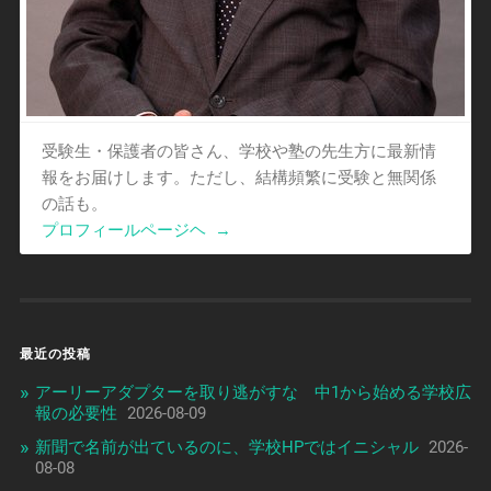
受験生・保護者の皆さん、学校や塾の先生方に最新情
報をお届けします。ただし、結構頻繁に受験と無関係
の話も。
プロフィールページヘ
→
最近の投稿
アーリーアダプターを取り逃がすな 中1から始める学校広
報の必要性
2026-08-09
新聞で名前が出ているのに、学校HPではイニシャル
2026-
08-08