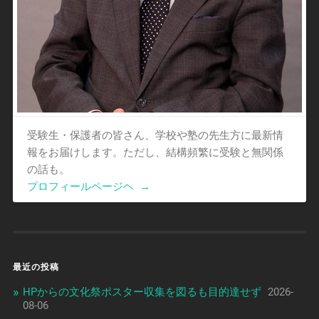
受験生・保護者の皆さん、学校や塾の先生方に最新情
報をお届けします。ただし、結構頻繁に受験と無関係
の話も。
プロフィールページヘ
→
最近の投稿
HPからの文化祭ポスター収集を図るも目的達せず
2026-
08-06