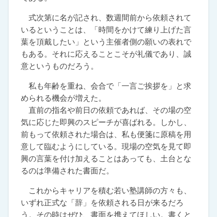
式次第に名が記され、数週間前から依頼されて
いるということは、「時間をかけて練り上げた言
葉を頂戴したい」という主催者側の願いの表れで
もある。それに応えることこそが礼儀であり、誠
意というものだろう。
私も年齢を重ね、会合で「一言ご挨拶を」と求
められる機会が増えた。
直前の指名や前日の依頼であれば、その場の空
気に応じた即興のスピーチが喜ばれる。しかし、
前もって依頼された場合は、私も便箋に原稿を用
意して臨むようにしている。現場の空気を見て即
興の言葉を付け加えることはあっても、土台とな
るのは準備された書面だ。
これからキャリアを積む若い塾講師の方々も、
いずれ正式な「辞」を依頼される日が来るだろ
う。その時はぜひ、書面を携えてほしい。書くと