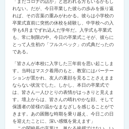
「まだコロナの話か」と思われる方もいるかもし
れない。だが、今日卒業した彼らの歩みを振り返
れば、その言葉の重みがわかる。彼らは小学校の
卒業式直前に突然の休校を経験し、中学校への入
学も6月までずれ込んだ学年だ。入学式も卒業式
も、常に制限の中。今日の卒業式こそが、彼らに
とって人生初の「フルスペック」の式典だったの
である。
「皆さんが本校に入学した三年前を思い起こしま
す。当時はマスク着用のもと、教室にはパーテー
ションが置かれ、友人の素顔を見ることさえまま
ならない状況でした。しかし、本日の卒業式で
は、皆さん一人ひとりの表情がはっきりと見えま
す。壇上からは、皆さんの晴れやかな顔、そして
保護者の皆様の温かなまなざしを感じることがで
きます。あの困難な時期を乗り越え、今日この日
を迎えたことに、深い感慨を覚えます」
この関校長の言葉は、単なる挨拶ではない。い