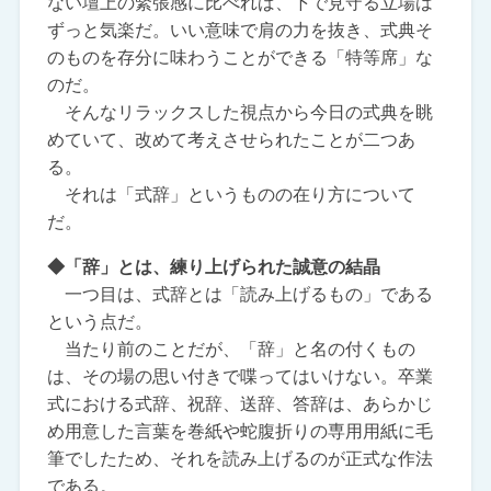
ない壇上の緊張感に比べれば、下で見守る立場は
ずっと気楽だ。いい意味で肩の力を抜き、式典そ
のものを存分に味わうことができる「特等席」な
のだ。
そんなリラックスした視点から今日の式典を眺
めていて、改めて考えさせられたことが二つあ
る。
それは「式辞」というものの在り方について
だ。
◆「辞」とは、練り上げられた誠意の結晶
一つ目は、式辞とは「読み上げるもの」である
という点だ。
当たり前のことだが、「辞」と名の付くもの
は、その場の思い付きで喋ってはいけない。卒業
式における式辞、祝辞、送辞、答辞は、あらかじ
め用意した言葉を巻紙や蛇腹折りの専用用紙に毛
筆でしたため、それを読み上げるのが正式な作法
である。