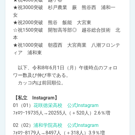
★祝3000突破 杉戸農業 蕨 熊谷西 浦和一
女
★祝2000突破 熊谷 飯能 大宮東
☆祝1500突破 開智高等部◎ 越谷総合技術 北
本
★祝1000突破 朝霞西 大宮商業 八潮フロンテ
ィア 浦和東
以下、令和8年6月1日（月）午後時点のフォロ
ワー数及び伸び率である。
カッコ内は前回順位。
【私立 Instagram】
01（01）
花咲徳栄高校 公式Instagram
ﾌｫﾛﾜｰ19735人→20255人（＋520人）2.6％増
02（02）
浦和学院高校 公式Instagram
ﾌｫﾛﾜｰ8179人→8497人（＋318人）3.9％増