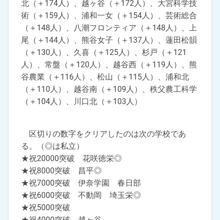
北（＋174人）、越ヶ谷（＋172人）、大宮科学技
術（＋159人）、浦和一女（＋154人）、芸術総合
（＋148人）、八潮フロンティア（＋148人）、上
尾（＋144人）、熊谷女子（＋137人）、蓮田松韻
（＋130人）、久喜（＋125人）、杉戸（＋121
人）、常盤（＋120人）、越谷西（＋119人）、熊
谷農業（＋116人）、松山（＋115人）、浦和北
（＋110人）、越谷南（＋109人）、秩父農工科学
（＋104人）、川口北（＋103人）
区切りの数字をクリアしたのは次の学校であ
る。（◎は私立）
★祝20000突破 花咲徳栄◎
★祝8000突破 昌平◎
★祝7000突破 伊奈学園 春日部
★祝6000突破 不動岡 埼玉栄◎
★祝5000突破
★祝4000突破 越ヶ谷