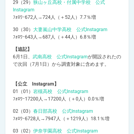
29（29）
狭山ヶ丘高校・付属中学校 公式
Instagram
ﾌｫﾛﾜｰ672人→724人（＋52人）7.7％増
30（30）
大妻嵐山中学高校 公式Instagram
ﾌｫﾛﾜｰ643人→687人（＋44人）6.8％増
【追記】
6月1日、
武南高校 公式Instagram
が開設されたの
で次回（7月1日）から調査対象に含めます。
【公立 Instagram】
01（01）
岩槻高校 公式Instagram
ﾌｫﾛﾜｰ17200人→17200人（＋0人）0.0％増
02（03）
春日部高校 公式Instagram
ﾌｫﾛﾜｰ6728人→7947人（＋1219人）18.1％増
03（02）
伊奈学園高校 公式Instagram