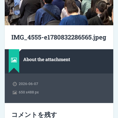
IMG_4555-e1780832286565.jpeg
About the attachment
2026-06-07
650
x
488 px
コメントを残す