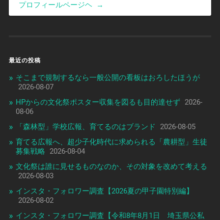
プロフィールページヘ
→
最近の投稿
そこまで規制するなら一般公開の看板はおろしたほうが
2026-08-07
HPからの文化祭ポスター収集を図るも目的達せず
2026-
08-06
「森林型」学校広報、育てるのはブランド
2026-08-05
育てる広報へ、超少子化時代に求められる「農耕型」生徒
募集戦略
2026-08-04
文化祭は誰に見せるものなのか、その対象を改めて考える
2026-08-03
インスタ・フォロワー調査【2026夏の甲子園特別編】
2026-08-02
インスタ・フォロワー調査【令和8年8月1日 埼玉県公私