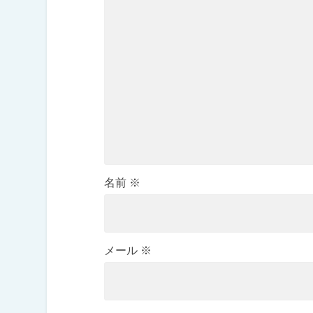
名前
※
メール
※