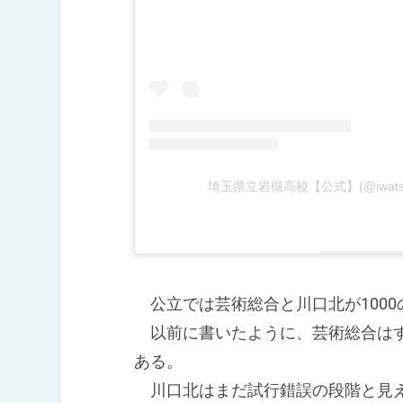
埼玉県立岩槻高校【公式】(@iwats
公立では芸術総合と川口北が1000
以前に書いたように、芸術総合はす
ある。
川口北はまだ試行錯誤の段階と見え