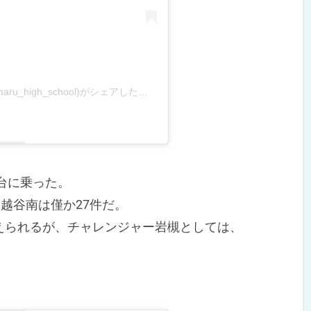
花咲徳栄高等学校【公式】(@hanasaki_tokuharu_high_school)がシェアした投稿
台に乗った。
越谷南は僅か27件だ。
られるが、チャレンジャー岩槻としては、
。
。