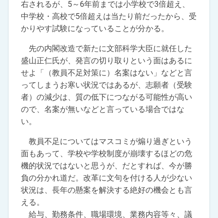
右されるが、5～6年前までは小学校で3倍超え、
中学校・高校で5倍超えは当たり前だったから、受
かりやす試験になっていることが分かる。
先の内閣改造で新たに文部科学大臣に就任した
盛山正仁氏が、発言の切り取りという面はあるに
せよ「（教員不足対策に）名案はない」などと言
ってしまうお寒い状況ではあるが、志願者（受験
者）の減少は、質の低下につながる可能性が高い
ので、名案が無いなどと言っている場合ではな
い。
教員不足についてはマスコミが煽り過ぎという
面もあって、学校や学校制度が崩壊するほどの危
機的状況ではないと思うが、だとすれば、今が勝
負の分かれ道だ。改革に文句を付ける人が少ない
状況は、長年の懸案を解決する絶好の機会とも言
える。
給与、勤務条件、職場環境、業務内容等々、議