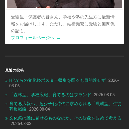
受験生・保護者の皆さん、学校や塾の先生方に最新情
報をお届けします。ただし、結構頻繁に受験と無関係
の話も。
プロフィールページヘ
→
最近の投稿
HPからの文化祭ポスター収集を図るも目的達せず
2026-
08-06
「森林型」学校広報、育てるのはブランド
2026-08-05
育てる広報へ、超少子化時代に求められる「農耕型」生徒
募集戦略
2026-08-04
文化祭は誰に見せるものなのか、その対象を改めて考える
2026-08-03