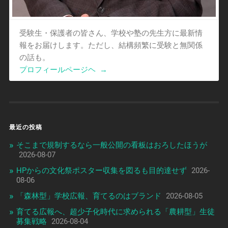
受験生・保護者の皆さん、学校や塾の先生方に最新情
報をお届けします。ただし、結構頻繁に受験と無関係
の話も。
プロフィールページヘ
→
最近の投稿
そこまで規制するなら一般公開の看板はおろしたほうが
2026-08-07
HPからの文化祭ポスター収集を図るも目的達せず
2026-
08-06
「森林型」学校広報、育てるのはブランド
2026-08-05
育てる広報へ、超少子化時代に求められる「農耕型」生徒
募集戦略
2026-08-04