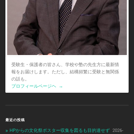
受験生・保護者の皆さん、学校や塾の先生方に最新情
報をお届けします。ただし、結構頻繁に受験と無関係
の話も。
プロフィールページヘ
→
最近の投稿
HPからの文化祭ポスター収集を図るも目的達せず
2026-